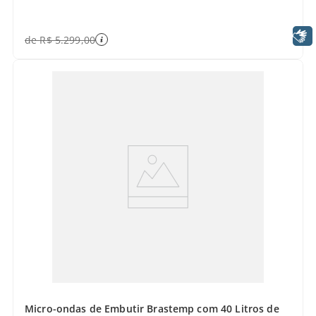
Libras
de
R$
5
.
299
,
00
Micro-ondas de Embutir Brastemp com 40 Litros de