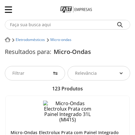
Faça sua busca aqui
Termos mais buscados
Eletrodomésticos
Micro-ondas
Resultados para:
Micro-Ondas
1
º
Iphone
2
º
Notebook
Filtrar
Relevância
3
º
Ar Condicionado
123
Produtos
4
º
Fone Ouvido Bluethooth Jbl Tune 770
5
º
Geladeira
Micro-Ondas Electrolux Prata com Painel Integrado