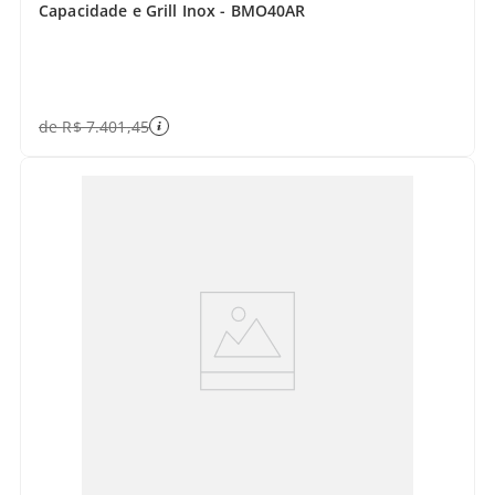
Capacidade e Grill Inox - BMO40AR
de
R$
7
.
401
,
45