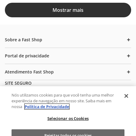
Mostrar mais
Sobre a Fast Shop
Portal de privacidade
Atendimento Fast Shop
SITE SEGURO
FORMAS DE PAGAMENTO
Nós utilizamos cookies para que você tenha uma melhor
experiência de navegação em nosso site. Saiba mais em
nossa
Política de Privacidade
SELOS DE QUALIDADE
Selecionar os Cookies
Garantimos o máximo de 10 itens por produto ou enquanto
durarem nossos estoques.
Preços e condições de pagamento válidos exclusivamente
Rejeitar todos os cookies