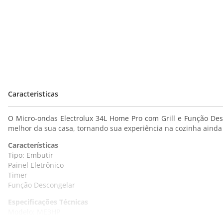
Caracteristicas
O Micro-ondas Electrolux 34L Home Pro com Grill e Função Des
melhor da sua casa, tornando sua experiência na cozinha ainda
Características
Tipo: Embutir
Painel Eletrônico
Timer
Função Descongelar
Especificações Técnicas
Modelo: ME3HP
Cor: Inox