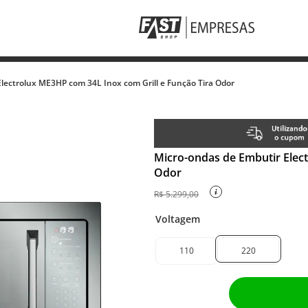
lectrolux ME3HP com 34L Inox com Grill e Função Tira Odor
Micro-ondas de Embutir Elect
Odor
R$
5
.
299
,
00
Voltagem
110
220