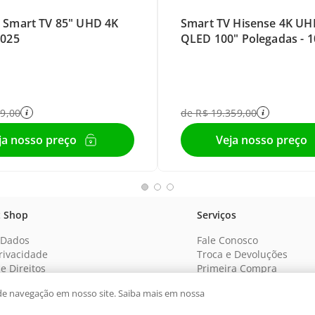
Smart TV 85" UHD 4K
Smart TV Hisense 4K UH
2025
QLED 100" Polegadas -
79
,
00
de
R$
19
.
359
,
00
t Shop
Serviços
 Dados
Fale Conosco
Privacidade
Troca e Devoluções
de Direitos
Primeira Compra
FORMAS DE PAGAMENTO
de navegação em nosso site. Saiba mais em nossa