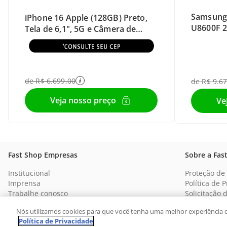
Samsung 
iPhone 16 Apple (128GB) Preto,
U8600F 
Tela de 6,1", 5G e Câmera de
48MP
de
R$
6
.
699
,
00
de
R$
9
.
6
Fast Shop Empresas
Sobre a Fas
Institucional
Proteção de
Imprensa
Política de 
Trabalhe conosco
Solicitação 
SITE SEGURO
Nós utilizamos cookies para que você tenha uma melhor experiência 
Política de Privacidade