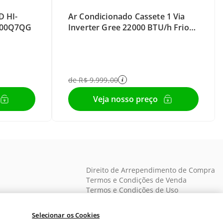
D HI-
Ar Condicionado Cassete 1 Via
 100Q7QG
Inverter Gree 22000 BTU/h Frio
Monofásico GKC22DA-D6DNA1A
- 220 Volts
de
R$
9
.
999
,
00
Direito de Arrependimento de Compra
Termos e Condições de Venda
Termos e Condições de Uso
SELOS DE QUALIDADE
Selecionar os Cookies