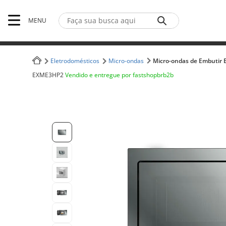
Faça sua busca aqui
MENU
Termos mais buscados
Eletrodomésticos
Micro-ondas
Micro-ondas de Embutir E
1
º
Iphone
Vendido e entregue por
fastshopbrb2b
EXME3HP2
2
º
Notebook
3
º
Ar Condicionado
4
º
Fone Ouvido Bluethooth Jbl Tune 770
5
º
Geladeira