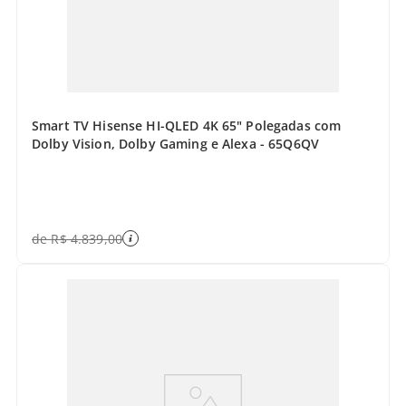
Smart TV Hisense HI-QLED 4K 65" Polegadas com
Dolby Vision, Dolby Gaming e Alexa - 65Q6QV
de
R$
4
.
839
,
00