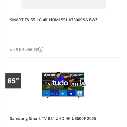
SMART TV 55 LG 4K HDMI 55UA7500PSA.BWZ
de
R$
3
.
486
,
20
Samsung Smart TV 85" UHD 4K U8600F 2025