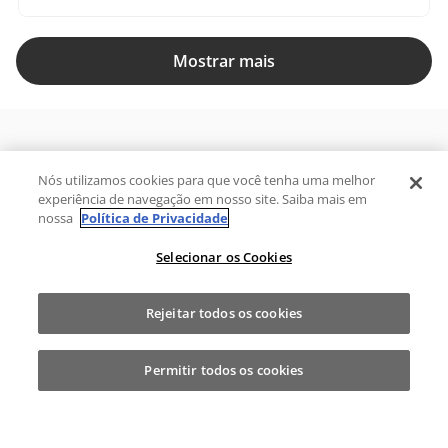
Mostrar mais
Sobre a Fast Shop
Nós utilizamos cookies para que você tenha uma melhor
experiência de navegação em nosso site. Saiba mais em
Portal de privacidade
nossa
Política de Privacidade
Selecionar os Cookies
Atendimento Fast Shop
SITE SEGURO
Rejeitar todos os cookies
FORMAS DE PAGAMENTO
Permitir todos os cookies
SELOS DE QUALIDADE
Garantimos o máximo de 10 itens por produto ou enquanto