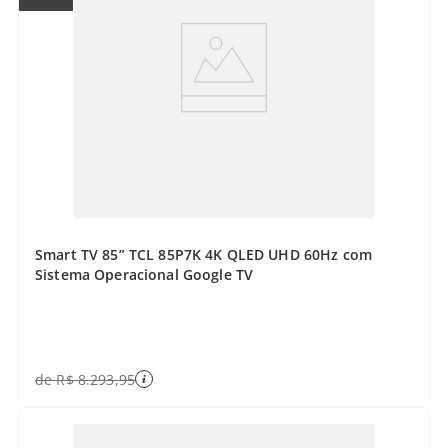
Smart TV 85” TCL 85P7K 4K QLED UHD 60Hz com
Sistema Operacional Google TV
de
R$
8
.
293
,
95