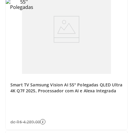
Smart TV Samsung Vision AI 55" Polegadas QLED Ultra
4K Q7F 2025, Processador com AI e Alexa Integrada
de
R$
4
.
289
,
00