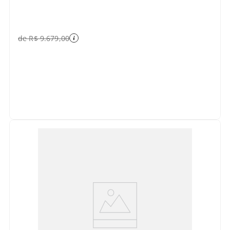
de
R$
9
.
679
,
00