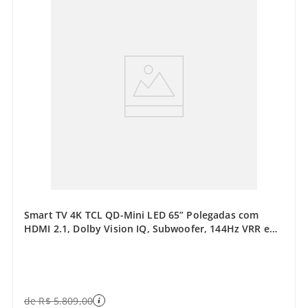
Smart TV 4K TCL QD-Mini LED 65” Polegadas com
HDMI 2.1, Dolby Vision IQ, Subwoofer, 144Hz VRR e
Wi-Fi - 65C6K
de
R$
5
.
809
,
00