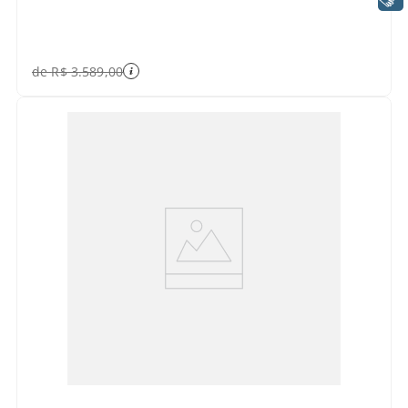
de
R$
3
.
589
,
00