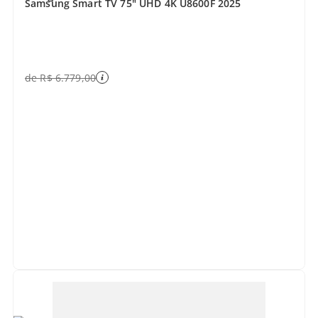
Samsung Smart TV 75" UHD 4K U8600F 2025
de
R$
6
.
779
,
00