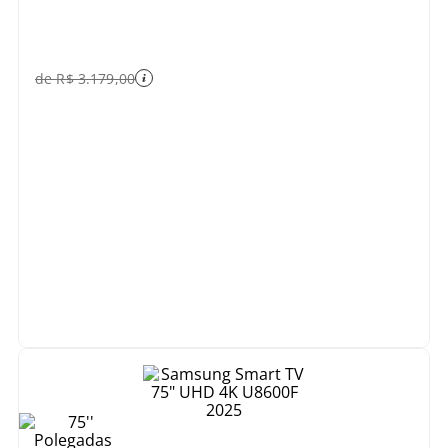
de
R$
3
.
179
,
00