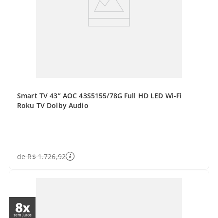
Smart TV 43” AOC 43S5155/78G Full HD LED Wi-Fi
Roku TV Dolby Audio
de
R$
1
.
726
,
92