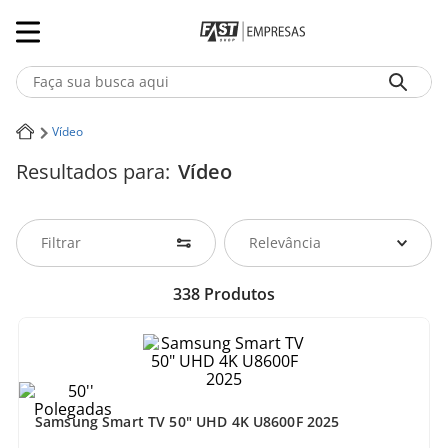
Faça sua busca aqui
Termos mais buscados
Vídeo
Resultados para:
Vídeo
1
º
Iphone
2
º
Notebook
Filtrar
Relevância
3
º
Ar Condicionado
338
Produtos
4
º
Fone Ouvido Bluethooth Jbl Tune 770
5
º
Geladeira
Samsung Smart TV 50" UHD 4K U8600F 2025