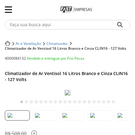
Faça sua busca aqui
Termos mais buscados
Ar e Ventilação
Climatizador
Climatizador de Ar Ventisol 16 Litros Branco e Cinza CLIN16 - 127 Volts
1
º
Iphone
Vendido e entregue por
Frio Pecas
4000084132
2
º
Notebook
Climatizador de Ar Ventisol 16 Litros Branco e Cinza CLIN16
3
º
Ar Condicionado
- 127 Volts
4
º
Fone Ouvido Bluethooth Jbl Tune 770
5
º
Geladeira
R$
508
,
00