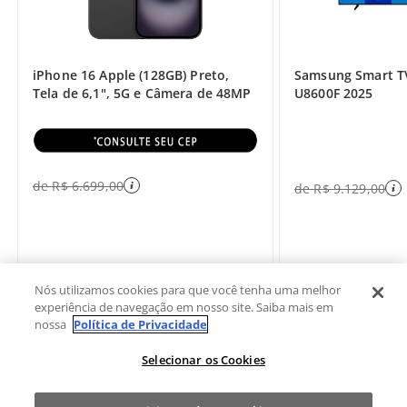
iPhone 16 Apple (128GB) Preto,
Samsung Smart T
Tela de 6,1", 5G e Câmera de 48MP
U8600F 2025
de
R$
6
.
699
,
00
de
R$
9
.
129
,
00
Nós utilizamos cookies para que você tenha uma melhor
experiência de navegação em nosso site. Saiba mais em
nossa
Política de Privacidade
Selecionar os Cookies
Sobre a Fast Shop