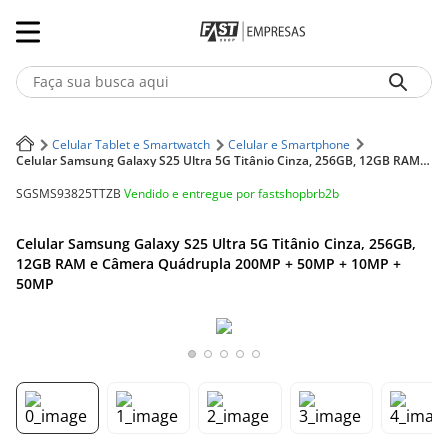
Faça sua busca aqui
Termos mais buscados
Celular Tablet e Smartwatch
Celular e Smartphone
Celular Samsung Galaxy S25 Ultra 5G Titânio Cinza, 256GB, 12GB RAM e Câmera Quádrupla 200MP + 50MP + 10MP + 50MP
1
º
Iphone
Vendido e entregue por
fastshopbrb2b
SGSMS93825TTZB
2
º
Notebook
Celular Samsung Galaxy S25 Ultra 5G Titânio Cinza, 256GB,
3
º
Ar Condicionado
12GB RAM e Câmera Quádrupla 200MP + 50MP + 10MP +
50MP
4
º
Fone Ouvido Bluethooth Jbl Tune 770
5
º
Geladeira