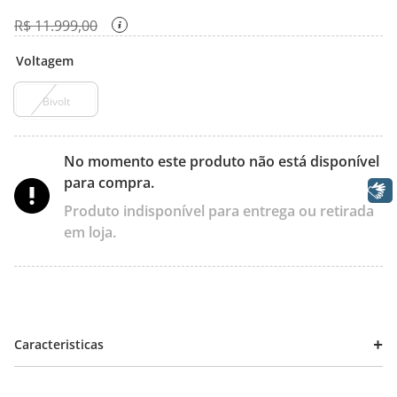
R$
11
.
999
,
00
Voltagem
Bivolt
No momento este produto não está disponível
para compra.
Libras
Produto indisponível para entrega ou retirada
em loja.
Caracteristicas
A Samsung apresenta o mais novo lançamento da linha S.