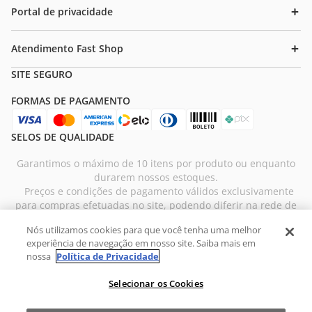
Consumo : 11 kWh/mês
Portal de privacidade
Dimensões (L x A x P): 31,2 x 41 x 35,7 cm
Peso: 11,34 kg
Voltagem: 127V
Atendimento Fast Shop
Garantia: 12 meses
SITE SEGURO
FORMAS DE PAGAMENTO
SELOS DE QUALIDADE
Garantimos o máximo de 10 itens por produto ou enquanto
durarem nossos estoques.
Preços e condições de pagamento válidos exclusivamente
para compras efetuadas no site, podendo diferir na rede de
lojas físicas.
Nós utilizamos cookies para que você tenha uma melhor
As imagens dos produtos são meramente ilustrativas. Todos
experiência de navegação em nosso site. Saiba mais em
os preços e condições comerciais estão sujeitos a alteração
nossa
Política de Privacidade
sem aviso prévio. Fast Shop S. A. CNPJ: 43.708.379/0001-00
Avenida Zaki Narchi, nº 1650, sobreloja, Carandiru, São
Selecionar os Cookies
Paulo/SP, CEP 02029-001, Telefone: 11 3003-3728 © 2013 Fast
Shop - Todos os direitos reservados