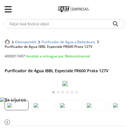
Faça sua busca aqui
Termos mais buscados
Eletroportátil
Purificador de Água e Bebedouro
Purificador de Água IBBL Especiale FR600 Prata 127V
1
º
Iphone
Vendido e entregue por
Webcontinental
4000017497
2
º
Notebook
Purificador de Água IBBL Especiale FR600 Prata 127V
3
º
Ar Condicionado
4
º
Fone Ouvido Bluethooth Jbl Tune 770
5
º
Geladeira