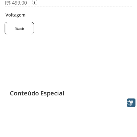
R$
499
,
00
Voltagem
Bivolt
Conteúdo Especial
Libras