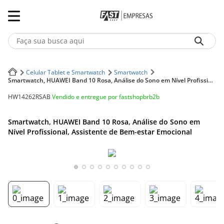
Faça sua busca aqui
Termos mais buscados
Celular Tablet e Smartwatch
Smartwatch
Smartwatch, HUAWEI Band 10 Rosa, Análise do Sono em Nível Profissional, Assistente de Bem-estar Emocional
1
º
Iphone
Vendido e entregue por
fastshopbrb2b
HW14262RSAB
2
º
Notebook
Smartwatch, HUAWEI Band 10 Rosa, Análise do Sono em
3
º
Ar Condicionado
Nível Profissional, Assistente de Bem-estar Emocional
4
º
Fone Ouvido Bluethooth Jbl Tune 770
5
º
Geladeira