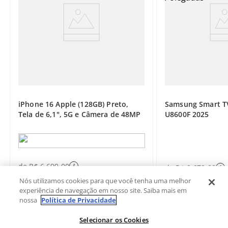
Conectividade
Bluetooth
Memória RAM
16GB
Caixa
Material: Poliméricos duráveis
iPhone 16 Apple (128GB) Preto,
Samsung Smart T
Pulseira
Tela de 6,1", 5G e Câmera de 48MP
U8600F 2025
Material da Pulseira: Pulseira Fluoroelastômero
Ideal para pulsos 120 - 190 mm
Bateria
Duração: Até 14 dias de duração
de
R$
6
.
699
,
00
de
R$
9
.
679
,
00
Nós utilizamos cookies para que você tenha uma melhor
Outros Recursos
experiência de navegação em nosso site. Saiba mais em
GPS
nossa
Política de Privacidade
Sensor do Acelerômetro
Sensor Giroscópio
Selecionar os Cookies
Sensor Magnetômetro